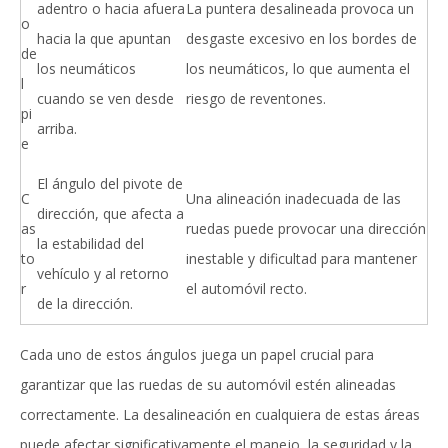
adentro o hacia afuera
La puntera desalineada provoca un
o
hacia la que apuntan
desgaste excesivo en los bordes de
de
los neumáticos
los neumáticos, lo que aumenta el
l
cuando se ven desde
riesgo de reventones.
pi
arriba.
e
El ángulo del pivote de
C
Una alineación inadecuada de las
dirección, que afecta a
as
ruedas puede provocar una dirección
la estabilidad del
to
inestable y dificultad para mantener
vehículo y al retorno
r
el automóvil recto.
de la dirección.
Cada uno de estos ángulos juega un papel crucial para
garantizar que las ruedas de su automóvil estén alineadas
correctamente. La desalineación en cualquiera de estas áreas
puede afectar significativamente el manejo, la seguridad y la