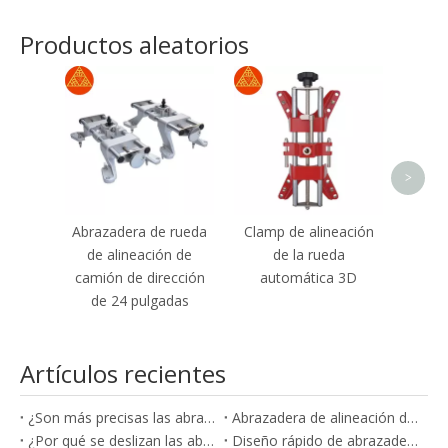
Productos aleatorios
Colum
>
Abrazadera de rueda
Clamp de alineación
de alineación de
de la rueda
camión de dirección
automática 3D
de 24 pulgadas
Artículos recientes
¿Son más precisas las abrazaderas de alineación de ruedas de precisión?
Abrazadera de alineación de ruedas de 3 puntos o de 4 puntos, ¿cuál es mejor?
¿Por qué se deslizan las abrazaderas de alineación y cómo solucionarlo?
Diseño rápido de abrazaderas: cómo aumenta la eficiencia de alineación en el taller