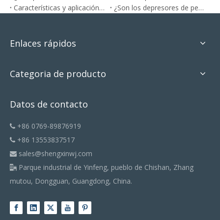
Características y aplicación de las abrazaderas de alineación de ruedas con cabezal magnético
¿Son los depresores de pedal de freno de aluminio mejores que los de acero?
Enlaces rápidos
Categoria de producto
Datos de contacto
+86 0769-89876919

+86 13553837517

sales@shengxinwj.com

Parque industrial de Yinfeng, pueblo de Chishan, Zhang

mutou, Dongguan, Guangdong, China.