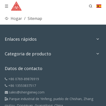
Hogar
/
Sitemap
Enlaces rápidos
Categoria de producto
Datos de contacto
+86 0769-89876919

+86 13553837517

sales@shengxinwj.com

Parque industrial de Yinfeng, pueblo de Chishan, Zhang

mutou, Dongguan, Guangdong, China.