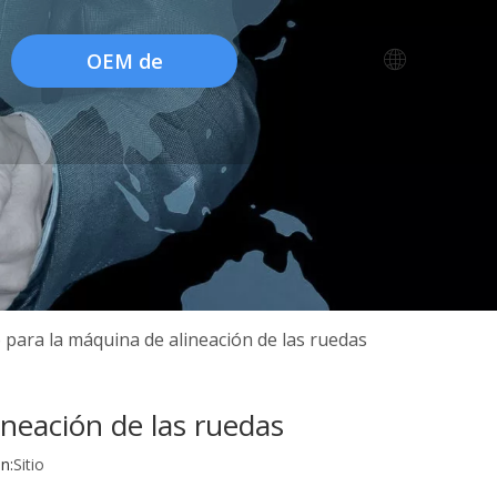
OEM de
fábrica
o para la máquina de alineación de las ruedas
ineación de las ruedas
n:
Sitio