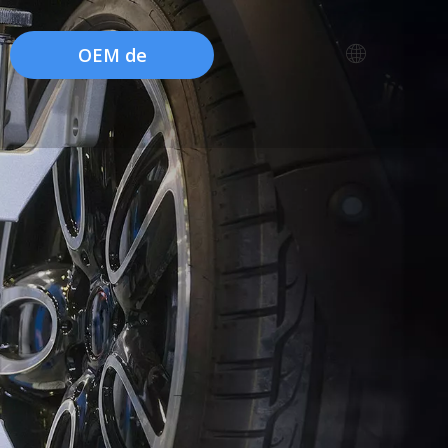
OEM de
fábrica