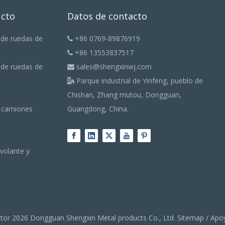
ucto
Datos de contacto
 de ruedas de
+86 0769-89876919

+86 13553837517

 de ruedas de
sales@shengxinwj.com

Parque industrial de Yinfeng, pueblo de

Chishan, Zhang mutou, Dongguan,
a camiones
Guangdong, China.
volante y
utor
2026
Dongguan Shengxin Metal products Co., Ltd.
Sitemap
/ Apo