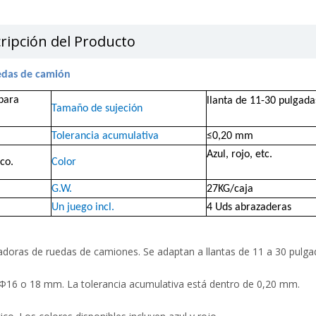
ripción del Producto
uedas de camión
para
llanta
de 11-30 pulgada
Tamaño de sujeción
Tolerancia acumulativa
≤0,20 mm
Azul, rojo,
etc.
co.
Color
G.W.
27KG/caja
Un juego incl.
4 Uds abrazaderas
doras de ruedas de camiones. Se adaptan a llantas de 11 a 30 pulga
, Φ16 o 18 mm. La tolerancia acumulativa está dentro de 0,20 mm.