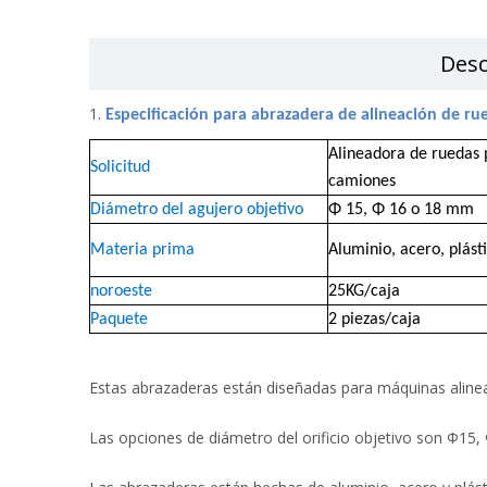
Desc
1.
Especificación para abrazadera de alineación de r
Alineadora de ruedas 
Solicitud
camiones
Diámetro del agujero objetivo
Φ
15, Φ
16 o 18 mm
Materia prima
Aluminio, acero, plásti
noroeste
25KG/caja
Paquete
2 piezas/caja
Estas abrazaderas están diseñadas para máquinas alinea
Las opciones de diámetro del orificio objetivo son Φ15